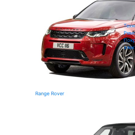
Техн
Ремо
Покр
элек
Range Rover