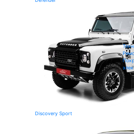
Defender
Техн
Ремо
Покр
элек
Discovery Sport