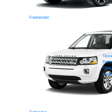
Freelander
Техн
Ремо
Покр
элек