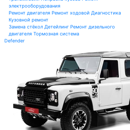
электрооборудования
Ремонт двигателя
Ремонт ходовой
Диагностика
Кузовной ремонт
Замена стёкол
Детейлинг
Ремонт дизельного
двигателя
Тормозная система
Defender