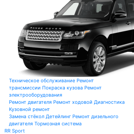
Техническое обслуживание
Ремонт
трансмиссии
Покраска кузова
Ремонт
электрооборудования
Ремонт двигателя
Ремонт ходовой
Диагностика
Кузовной ремонт
Замена стёкол
Детейлинг
Ремонт дизельного
двигателя
Тормозная система
RR Sport