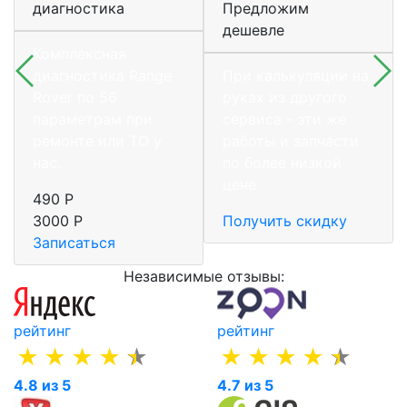
диагностика
Предложим
дешевле
Комплексная
диагностика Range
При калькуляции на
Rover по 56
руках из другого
параметрам при
сервиса - эти же
ремонте или ТО у
работы и запчасти
нас.
по более низкой
цене
490 Р
3000 Р
Получить скидку
Записаться
Независимые отзывы:
рейтинг
рейтинг
4.8 из 5
4.7 из 5