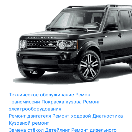
Техническое обслуживание
Ремонт
трансмиссии
Покраска кузова
Ремонт
электрооборудования
Ремонт двигателя
Ремонт ходовой
Диагностика
Кузовной ремонт
Замена стёкол
Детейлинг
Ремонт дизельного