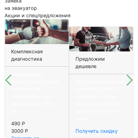
Заявка
на эвакуатор
Акции и спецпредложения
Комплексная
диагностика
Предложим
дешевле
Комплексная
диагностика Range
При калькуляции на
Rover по 56
руках из другого
параметрам при
сервиса - эти же
ремонте или ТО у
работы и запчасти
нас.
по более низкой
цене
490 Р
3000 Р
Получить скидку