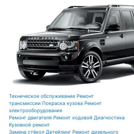
Техническое обслуживание
Ремонт
трансмиссии
Покраска кузова
Ремонт
электрооборудования
Ремонт двигателя
Ремонт ходовой
Диагностика
Кузовной ремонт
Замена стёкол
Детейлинг
Ремонт дизельного