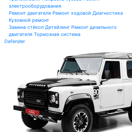
электрооборудования
Ремонт двигателя
Ремонт ходовой
Диагностика
Кузовной ремонт
Замена стёкол
Детейлинг
Ремонт дизельного
двигателя
Тормозная система
Defender