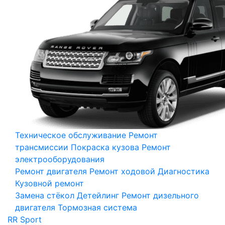
Техническое обслуживание
Ремонт
трансмиссии
Покраска кузова
Ремонт
электрооборудования
Ремонт двигателя
Ремонт ходовой
Диагностика
Кузовной ремонт
Замена стёкол
Детейлинг
Ремонт дизельного
двигателя
Тормозная система
RR Sport