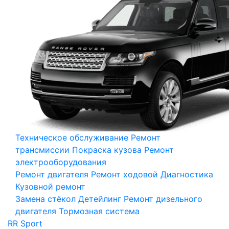
Техническое обслуживание
Ремонт
трансмиссии
Покраска кузова
Ремонт
электрооборудования
Ремонт двигателя
Ремонт ходовой
Диагностика
Кузовной ремонт
Замена стёкол
Детейлинг
Ремонт дизельного
двигателя
Тормозная система
RR Sport