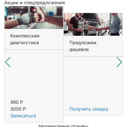
Акции и спецпредложения
Комплексная
диагностика
Предложим
дешевле
Комплексная
диагностика Range
При калькуляции на
Rover по 56
руках из другого
параметрам при
сервиса - эти же
ремонте или ТО у
работы и запчасти
нас.
по более низкой
цене
490 Р
3000 Р
Получить скидку
Записаться
Независимые отзывы: