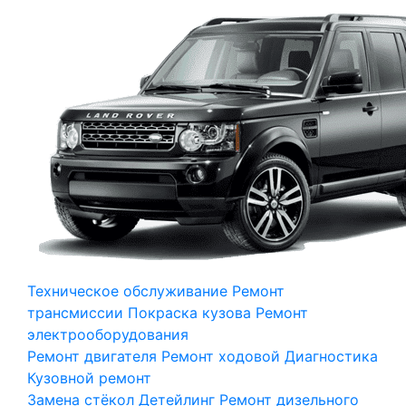
Техническое обслуживание
Ремонт
трансмиссии
Покраска кузова
Ремонт
электрооборудования
Ремонт двигателя
Ремонт ходовой
Диагностика
Кузовной ремонт
Замена стёкол
Детейлинг
Ремонт дизельного