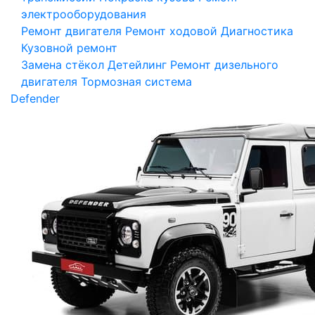
электрооборудования
Ремонт двигателя
Ремонт ходовой
Диагностика
Кузовной ремонт
Замена стёкол
Детейлинг
Ремонт дизельного
двигателя
Тормозная система
Defender