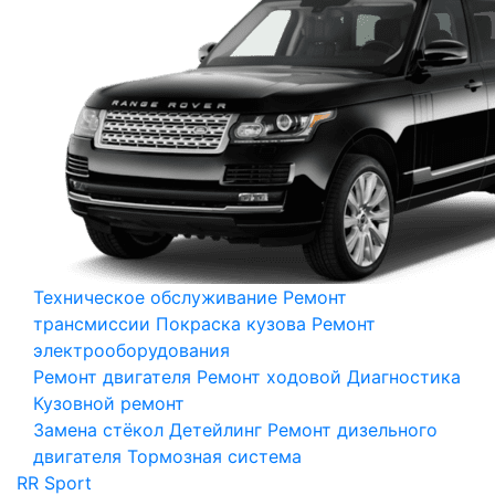
Техническое обслуживание
Ремонт
трансмиссии
Покраска кузова
Ремонт
электрооборудования
Ремонт двигателя
Ремонт ходовой
Диагностика
Кузовной ремонт
Замена стёкол
Детейлинг
Ремонт дизельного
двигателя
Тормозная система
RR Sport