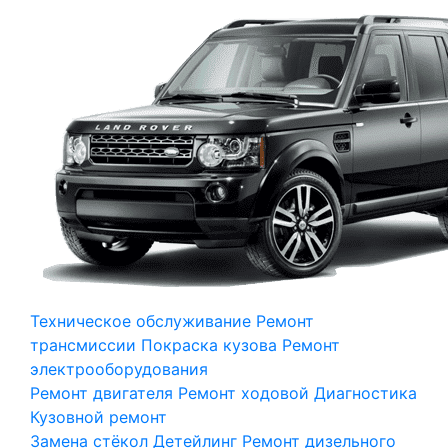
Техническое обслуживание
Ремонт
трансмиссии
Покраска кузова
Ремонт
электрооборудования
Ремонт двигателя
Ремонт ходовой
Диагностика
Кузовной ремонт
Замена стёкол
Детейлинг
Ремонт дизельного