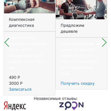
Комплексная
диагностика
Предложим
дешевле
Комплексная
диагностика Range
При калькуляции на
Rover по 56
руках из другого
параметрам при
сервиса - эти же
ремонте или ТО у
работы и запчасти
нас.
по более низкой
цене
490 Р
3000 Р
Получить скидку
Записаться
Независимые отзывы: