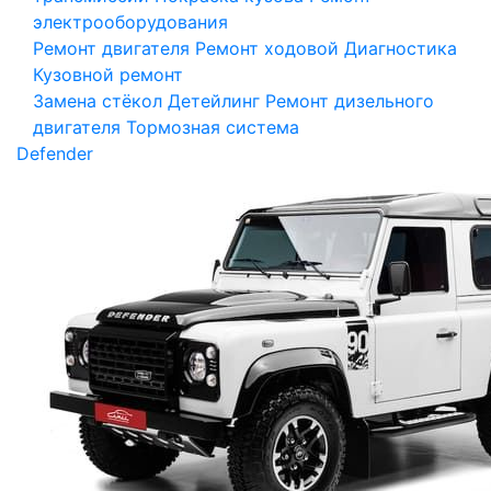
электрооборудования
Ремонт двигателя
Ремонт ходовой
Диагностика
Кузовной ремонт
Замена стёкол
Детейлинг
Ремонт дизельного
двигателя
Тормозная система
Defender