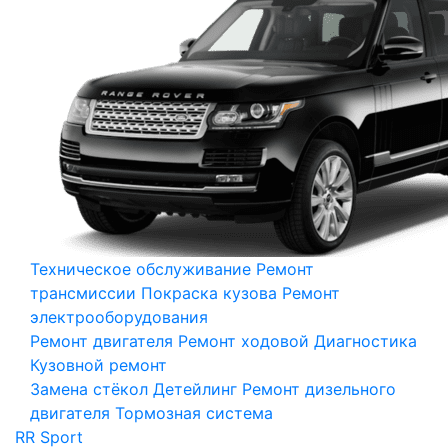
Техническое обслуживание
Ремонт
трансмиссии
Покраска кузова
Ремонт
электрооборудования
Ремонт двигателя
Ремонт ходовой
Диагностика
Кузовной ремонт
Замена стёкол
Детейлинг
Ремонт дизельного
двигателя
Тормозная система
RR Sport