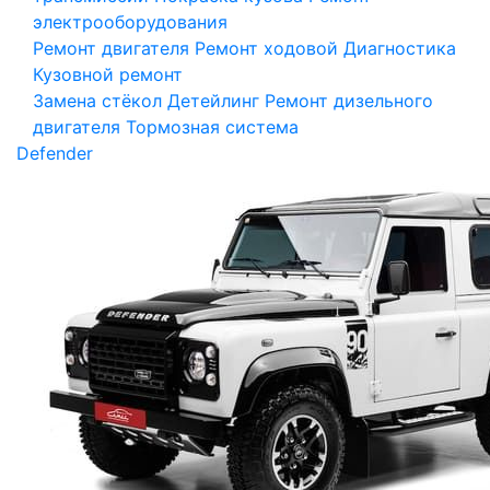
электрооборудования
Ремонт двигателя
Ремонт ходовой
Диагностика
Кузовной ремонт
Замена стёкол
Детейлинг
Ремонт дизельного
двигателя
Тормозная система
Defender