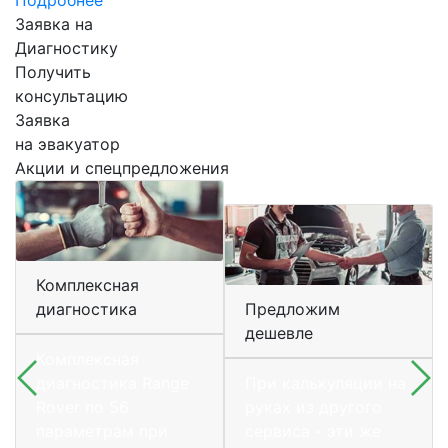
Заявка на
Диагностику
Получить
консультацию
Заявка
на эвакуатор
Акции и спецпредложения
Комплексная
диагностика
Предложим
дешевле
Комплексная
диагностика Range
При калькуляции на
Rover по 56
руках из другого
параметрам при
сервиса - эти же