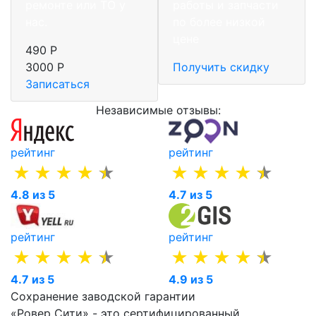
ремонте или ТО у
работы и запчасти
нас.
по более низкой
цене
490 Р
3000 Р
Получить скидку
Записаться
Независимые отзывы:
рейтинг
рейтинг
4.8 из 5
4.7 из 5
рейтинг
рейтинг
4.7 из 5
4.9 из 5
Сохранение заводской гарантии
«Ровер Сити» - это сертифицированный