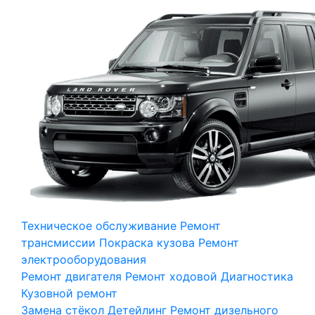
Техническое обслуживание
Ремонт
трансмиссии
Покраска кузова
Ремонт
электрооборудования
Ремонт двигателя
Ремонт ходовой
Диагностика
Кузовной ремонт
Замена стёкол
Детейлинг
Ремонт дизельного