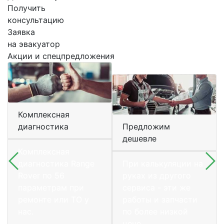
Получить
консультацию
Заявка
на эвакуатор
Акции и спецпредложения
Комплексная
диагностика
Предложим
дешевле
Комплексная
диагностика Range
При калькуляции на
Rover по 56
руках из другого
параметрам при
сервиса - эти же
ремонте или ТО у
работы и запчасти
нас.
по более низкой
цене