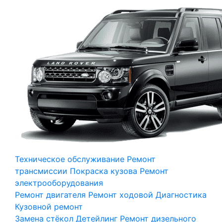
Техническое обслуживание
Ремонт
трансмиссии
Покраска кузова
Ремонт
электрооборудования
Ремонт двигателя
Ремонт ходовой
Диагностика
Кузовной ремонт
Замена стёкол
Детейлинг
Ремонт дизельного