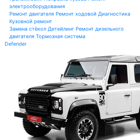
электрооборудования
Ремонт двигателя
Ремонт ходовой
Диагностика
Кузовной ремонт
Замена стёкол
Детейлинг
Ремонт дизельного
двигателя
Тормозная система
Defender