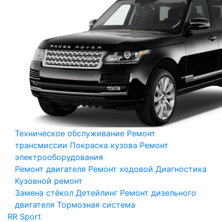
Техническое обслуживание
Ремонт
трансмиссии
Покраска кузова
Ремонт
электрооборудования
Ремонт двигателя
Ремонт ходовой
Диагностика
Кузовной ремонт
Замена стёкол
Детейлинг
Ремонт дизельного
двигателя
Тормозная система
RR Sport