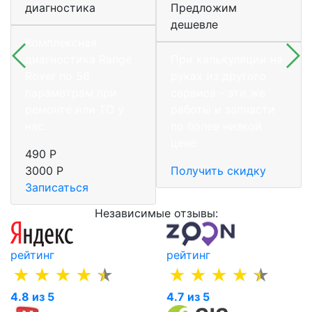
диагностика
Предложим
дешевле
Комплексная
диагностика Range
При калькуляции на
Rover по 56
руках из другого
параметрам при
сервиса - эти же
ремонте или ТО у
работы и запчасти
нас.
по более низкой
цене
490 Р
3000 Р
Получить скидку
Записаться
Независимые отзывы:
рейтинг
рейтинг
4.8 из 5
4.7 из 5