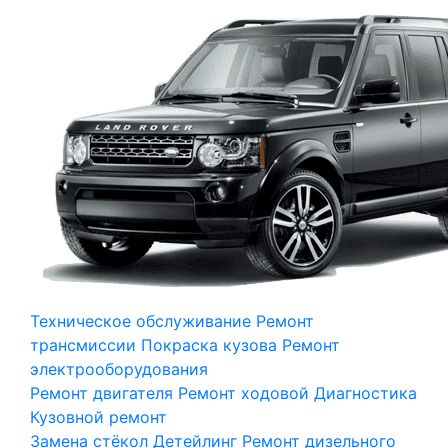
Техническое обслуживание
Ремонт
трансмиссии
Покраска кузова
Ремонт
электрооборудования
Ремонт двигателя
Ремонт ходовой
Диагностика
Кузовной ремонт
Замена стёкол
Детейлинг
Ремонт дизельного