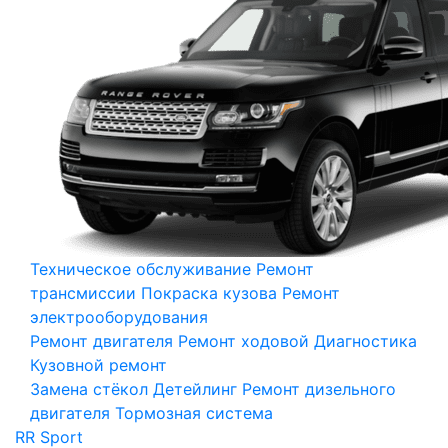
Техническое обслуживание
Ремонт
трансмиссии
Покраска кузова
Ремонт
электрооборудования
Ремонт двигателя
Ремонт ходовой
Диагностика
Кузовной ремонт
Замена стёкол
Детейлинг
Ремонт дизельного
двигателя
Тормозная система
RR Sport