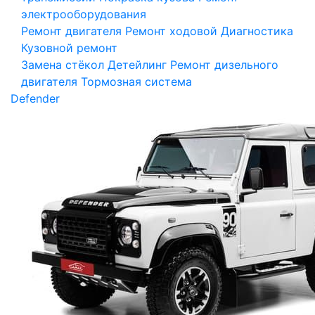
электрооборудования
Ремонт двигателя
Ремонт ходовой
Диагностика
Кузовной ремонт
Замена стёкол
Детейлинг
Ремонт дизельного
двигателя
Тормозная система
Defender