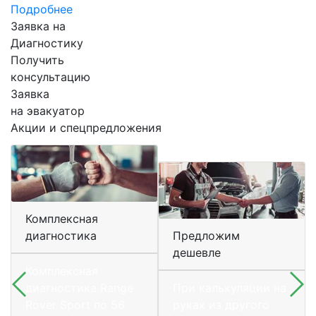
Подробнее
Заявка на
Диагностику
Получить
консультацию
Заявка
на эвакуатор
Акции и спецпредложения
Комплексная
диагностика
Предложим
дешевле
Комплексная
диагностика Range
При калькуляции на
Rover Sport по 56
руках из другого