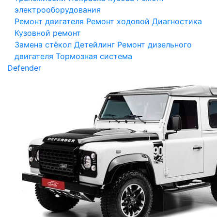
электрооборудования
Ремонт двигателя
Ремонт ходовой
Диагностика
Кузовной ремонт
Замена стёкол
Детейлинг
Ремонт дизельного
двигателя
Тормозная система
Defender