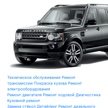
Техническое обслуживание
Ремонт
трансмиссии
Покраска кузова
Ремонт
электрооборудования
Ремонт двигателя
Ремонт ходовой
Диагностика
Кузовной ремонт
Замена стёкол
Детейлинг
Ремонт дизельного