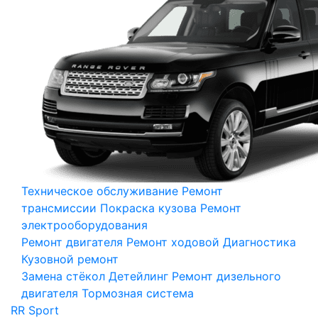
Техническое обслуживание
Ремонт
трансмиссии
Покраска кузова
Ремонт
электрооборудования
Ремонт двигателя
Ремонт ходовой
Диагностика
Кузовной ремонт
Замена стёкол
Детейлинг
Ремонт дизельного
двигателя
Тормозная система
RR Sport