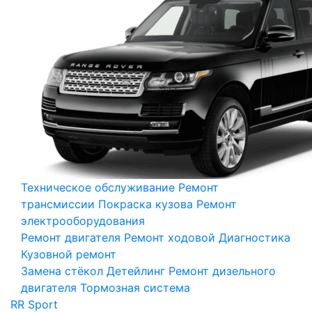
Техническое обслуживание
Ремонт
трансмиссии
Покраска кузова
Ремонт
электрооборудования
Ремонт двигателя
Ремонт ходовой
Диагностика
Кузовной ремонт
Замена стёкол
Детейлинг
Ремонт дизельного
двигателя
Тормозная система
RR Sport