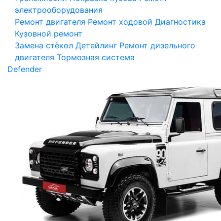
электрооборудования
Ремонт двигателя
Ремонт ходовой
Диагностика
Кузовной ремонт
Замена стёкол
Детейлинг
Ремонт дизельного
двигателя
Тормозная система
Defender