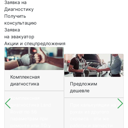
Заявка на
Диагностику
Получить
консультацию
Заявка
на эвакуатор
Акции и спецпредложения
Комплексная
диагностика
Предложим
дешевле
Комплексная
диагностика Land
При калькуляции на
Rover по 56
руках из другого
параметрам при
сервиса - эти же
ремонте или ТО у
работы и запчасти