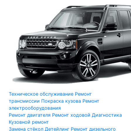
Техническое обслуживание
Ремонт
трансмиссии
Покраска кузова
Ремонт
электрооборудования
Ремонт двигателя
Ремонт ходовой
Диагностика
Кузовной ремонт
Замена стёкол
Детейлинг
Ремонт дизельного