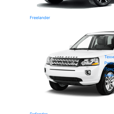
Freelander
Техн
Ремо
Покр
элек