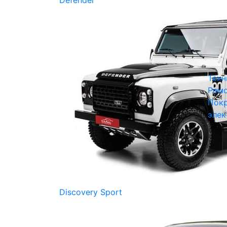
Defender
Техн
Ремо
Покр
элек
Discovery Sport