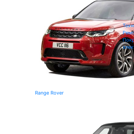
Техн
Ремо
Покр
элек
Range Rover