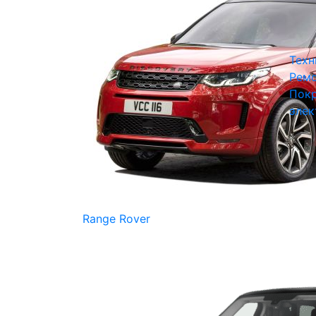
Техн
Ремо
Покр
элек
Range Rover