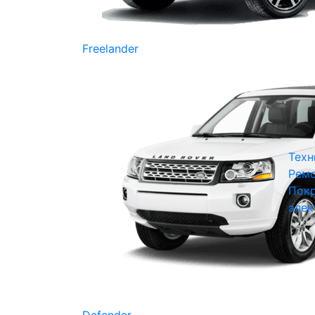
Freelander
Техн
Ремо
Покр
элек