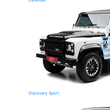
Defender
Техн
Ремо
Покр
элек
Discovery Sport