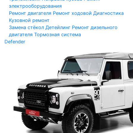
электрооборудования
Ремонт двигателя
Ремонт ходовой
Диагностика
Кузовной ремонт
Замена стёкол
Детейлинг
Ремонт дизельного
двигателя
Тормозная система
Defender