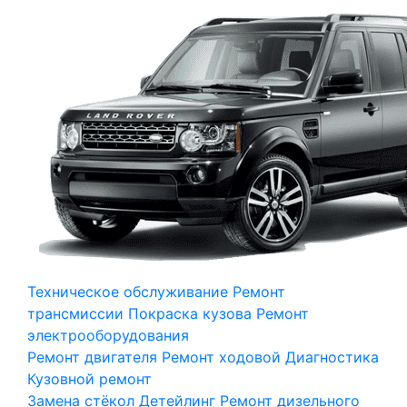
Техническое обслуживание
Ремонт
трансмиссии
Покраска кузова
Ремонт
электрооборудования
Ремонт двигателя
Ремонт ходовой
Диагностика
Кузовной ремонт
Замена стёкол
Детейлинг
Ремонт дизельного