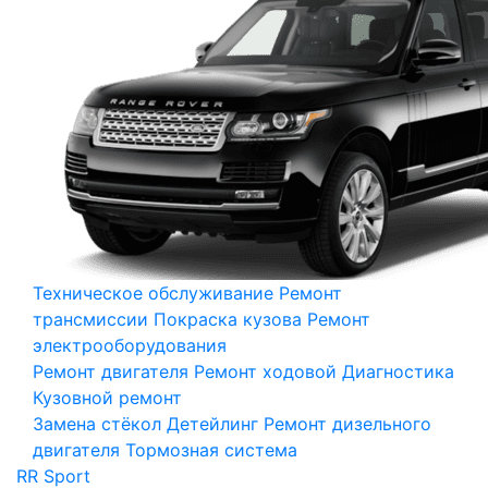
Техническое обслуживание
Ремонт
трансмиссии
Покраска кузова
Ремонт
электрооборудования
Ремонт двигателя
Ремонт ходовой
Диагностика
Кузовной ремонт
Замена стёкол
Детейлинг
Ремонт дизельного
двигателя
Тормозная система
RR Sport