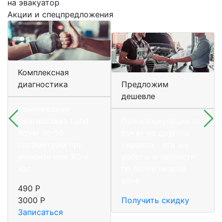
на эвакуатор
Акции и спецпредложения
Комплексная
диагностика
Предложим
дешевле
Комплексная
диагностика Land
При калькуляции на
Rover по 56
руках из другого
параметрам при
сервиса - эти же
ремонте или ТО у
работы и запчасти
нас.
по более низкой
цене
490 Р
3000 Р
Получить скидку
Записаться