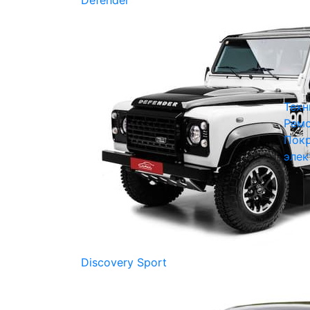
Defender
Техн
Ремо
Покр
элек
Discovery Sport