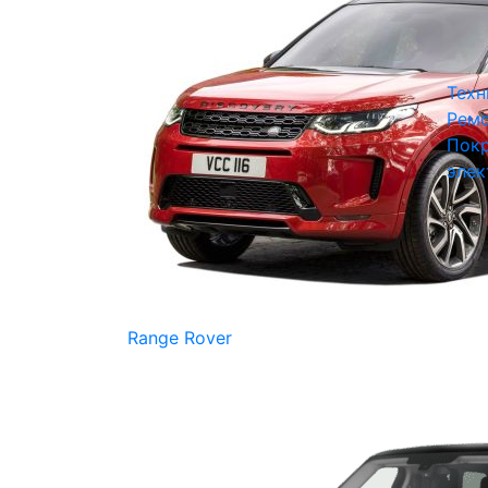
Техн
Ремо
Покр
элек
Range Rover