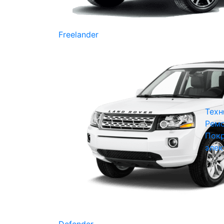
Freelander
Техн
Ремо
Покр
элек