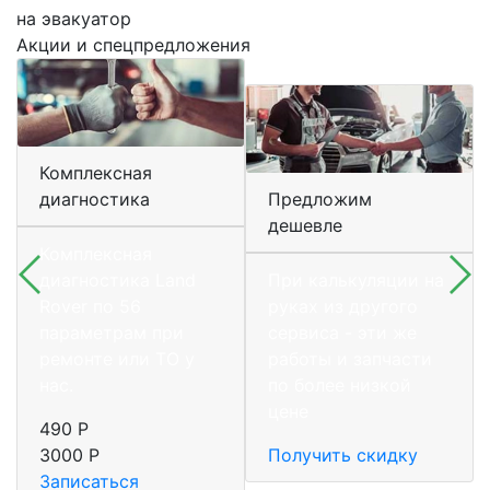
на эвакуатор
Акции и спецпредложения
Комплексная
диагностика
Предложим
дешевле
Комплексная
диагностика Land
При калькуляции на
Rover по 56
руках из другого
параметрам при
сервиса - эти же
ремонте или ТО у
работы и запчасти
нас.
по более низкой
цене
490 Р
3000 Р
Получить скидку
Записаться