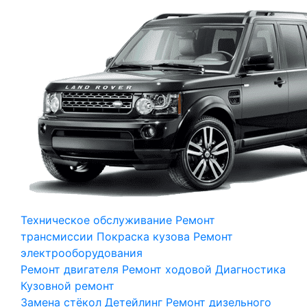
Техническое обслуживание
Ремонт
трансмиссии
Покраска кузова
Ремонт
электрооборудования
Ремонт двигателя
Ремонт ходовой
Диагностика
Кузовной ремонт
Замена стёкол
Детейлинг
Ремонт дизельного