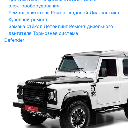
электрооборудования
Ремонт двигателя
Ремонт ходовой
Диагностика
Кузовной ремонт
Замена стёкол
Детейлинг
Ремонт дизельного
двигателя
Тормозная система
Defender