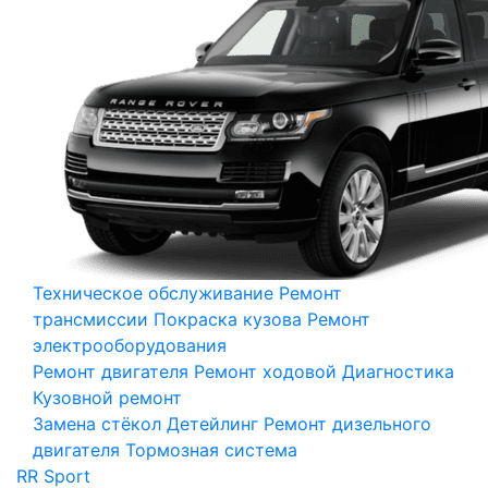
Техническое обслуживание
Ремонт
трансмиссии
Покраска кузова
Ремонт
электрооборудования
Ремонт двигателя
Ремонт ходовой
Диагностика
Кузовной ремонт
Замена стёкол
Детейлинг
Ремонт дизельного
двигателя
Тормозная система
RR Sport