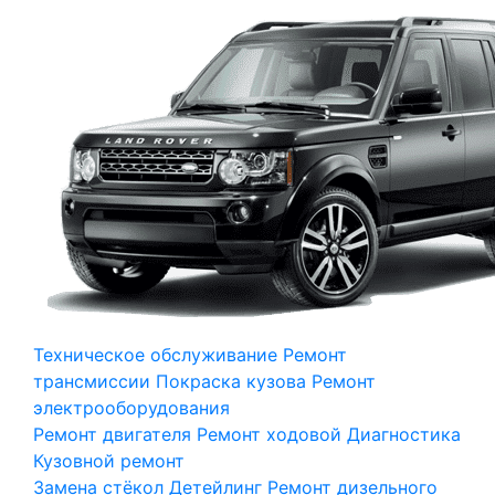
Техническое обслуживание
Ремонт
трансмиссии
Покраска кузова
Ремонт
электрооборудования
Ремонт двигателя
Ремонт ходовой
Диагностика
Кузовной ремонт
Замена стёкол
Детейлинг
Ремонт дизельного