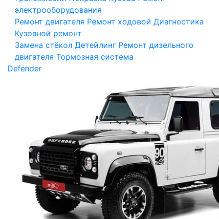
электрооборудования
Ремонт двигателя
Ремонт ходовой
Диагностика
Кузовной ремонт
Замена стёкол
Детейлинг
Ремонт дизельного
двигателя
Тормозная система
Defender