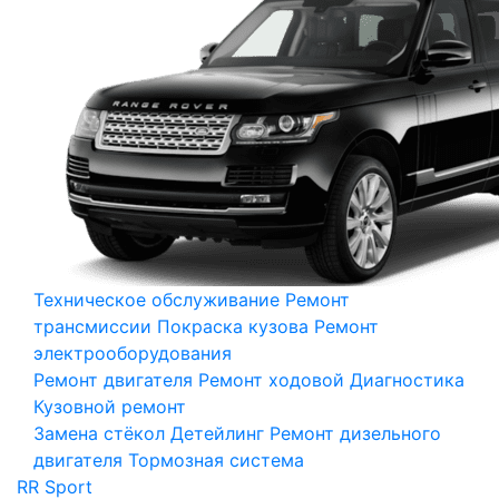
Техническое обслуживание
Ремонт
трансмиссии
Покраска кузова
Ремонт
электрооборудования
Ремонт двигателя
Ремонт ходовой
Диагностика
Кузовной ремонт
Замена стёкол
Детейлинг
Ремонт дизельного
двигателя
Тормозная система
RR Sport