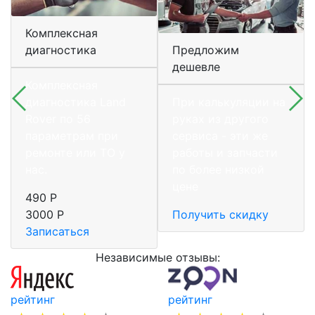
Комплексная
диагностика
Предложим
дешевле
Комплексная
диагностика Land
При калькуляции на
Rover по 56
руках из другого
параметрам при
сервиса - эти же
ремонте или ТО у
работы и запчасти
нас.
по более низкой
цене
490 Р
3000 Р
Получить скидку
Записаться
Независимые отзывы:
рейтинг
рейтинг