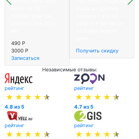
диагностика Land
При калькуляции на
Rover по 56
руках из другого
параметрам при
сервиса - эти же
ремонте или ТО у
работы и запчасти
нас.
по более низкой
цене
490 Р
3000 Р
Получить скидку
Записаться
Независимые отзывы:
рейтинг
рейтинг
4.8 из 5
4.7 из 5
рейтинг
рейтинг