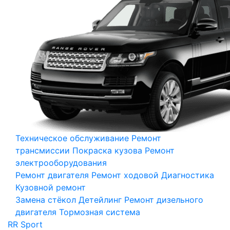
Техническое обслуживание
Ремонт
трансмиссии
Покраска кузова
Ремонт
электрооборудования
Ремонт двигателя
Ремонт ходовой
Диагностика
Кузовной ремонт
Замена стёкол
Детейлинг
Ремонт дизельного
двигателя
Тормозная система
RR Sport