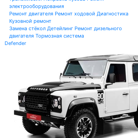
электрооборудования
Ремонт двигателя
Ремонт ходовой
Диагностика
Кузовной ремонт
Замена стёкол
Детейлинг
Ремонт дизельного
двигателя
Тормозная система
Defender