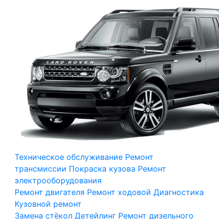
Техническое обслуживание
Ремонт
трансмиссии
Покраска кузова
Ремонт
электрооборудования
Ремонт двигателя
Ремонт ходовой
Диагностика
Кузовной ремонт
Замена стёкол
Детейлинг
Ремонт дизельного