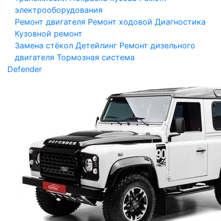
электрооборудования
Ремонт двигателя
Ремонт ходовой
Диагностика
Кузовной ремонт
Замена стёкол
Детейлинг
Ремонт дизельного
двигателя
Тормозная система
Defender