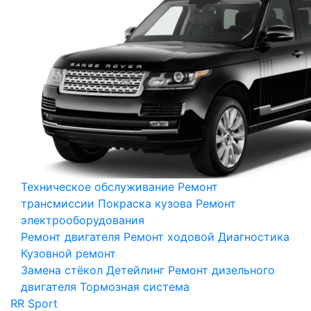
Техническое обслуживание
Ремонт
трансмиссии
Покраска кузова
Ремонт
электрооборудования
Ремонт двигателя
Ремонт ходовой
Диагностика
Кузовной ремонт
Замена стёкол
Детейлинг
Ремонт дизельного
двигателя
Тормозная система
RR Sport