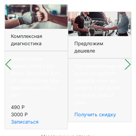
Комплексная
диагностика
Предложим
дешевле
Комплексная
диагностика Land
При калькуляции на
Rover Discovery 3 по
руках из другого
56 параметрам при
сервиса - эти же
ремонте или ТО у
работы и запчасти
нас.
по более низкой
цене
490 Р
3000 Р
Получить скидку
Записаться