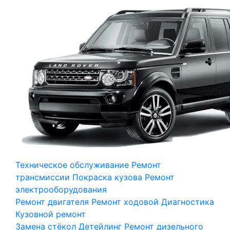
Техническое обслуживание
Ремонт
трансмиссии
Покраска кузова
Ремонт
электрооборудования
Ремонт двигателя
Ремонт ходовой
Диагностика
Кузовной ремонт
Замена стёкол
Детейлинг
Ремонт дизельного