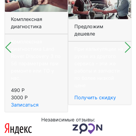
Комплексная
диагностика
Предложим
дешевле
Комплексная
диагностика Land
При калькуляции на
Rover Discovery 3 по
руках из другого
56 параметрам при
сервиса - эти же
ремонте или ТО у
работы и запчасти
нас.
по более низкой
цене
490 Р
3000 Р
Получить скидку
Записаться
Независимые отзывы: