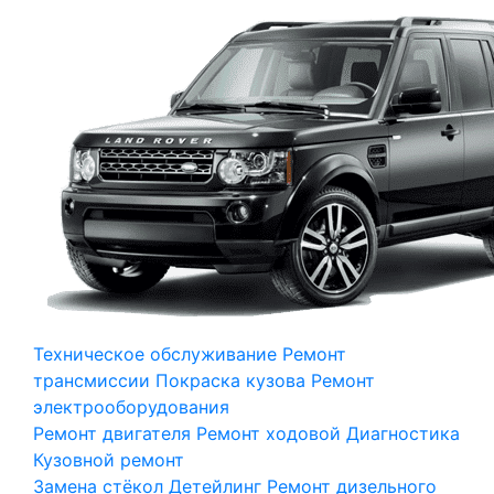
Техническое обслуживание
Ремонт
трансмиссии
Покраска кузова
Ремонт
электрооборудования
Ремонт двигателя
Ремонт ходовой
Диагностика
Кузовной ремонт
Замена стёкол
Детейлинг
Ремонт дизельного