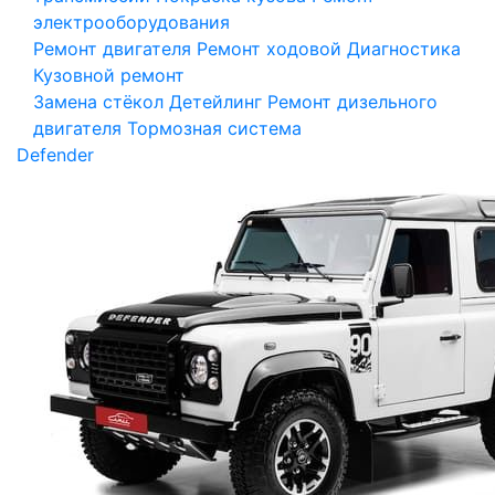
электрооборудования
Ремонт двигателя
Ремонт ходовой
Диагностика
Кузовной ремонт
Замена стёкол
Детейлинг
Ремонт дизельного
двигателя
Тормозная система
Defender