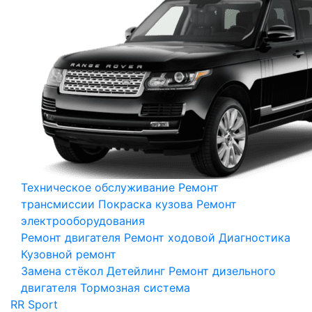
Техническое обслуживание
Ремонт
трансмиссии
Покраска кузова
Ремонт
электрооборудования
Ремонт двигателя
Ремонт ходовой
Диагностика
Кузовной ремонт
Замена стёкол
Детейлинг
Ремонт дизельного
двигателя
Тормозная система
RR Sport