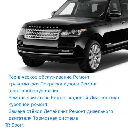
Техническое обслуживание
Ремонт
трансмиссии
Покраска кузова
Ремонт
электрооборудования
Ремонт двигателя
Ремонт ходовой
Диагностика
Кузовной ремонт
Замена стёкол
Детейлинг
Ремонт дизельного
двигателя
Тормозная система
RR Sport