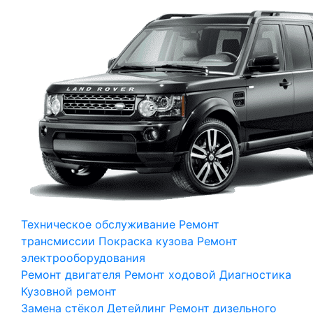
Техническое обслуживание
Ремонт
трансмиссии
Покраска кузова
Ремонт
электрооборудования
Ремонт двигателя
Ремонт ходовой
Диагностика
Кузовной ремонт
Замена стёкол
Детейлинг
Ремонт дизельного