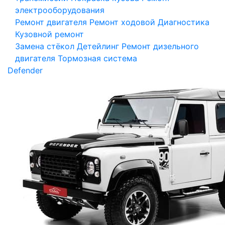
электрооборудования
Ремонт двигателя
Ремонт ходовой
Диагностика
Кузовной ремонт
Замена стёкол
Детейлинг
Ремонт дизельного
двигателя
Тормозная система
Defender