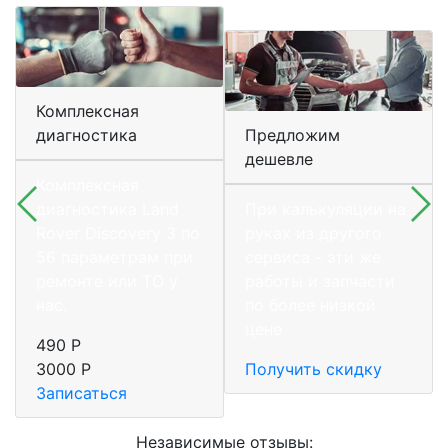
Комплексная
диагностика
Предложим
дешевле
Комплексная
диагностика Land
При калькуляции на
Rover Discovery 3 по
руках из другого
56 параметрам при
сервиса - эти же
ремонте или ТО у
работы и запчасти
нас.
по более низкой
цене
490 Р
3000 Р
Получить скидку
Записаться
Независимые отзывы: