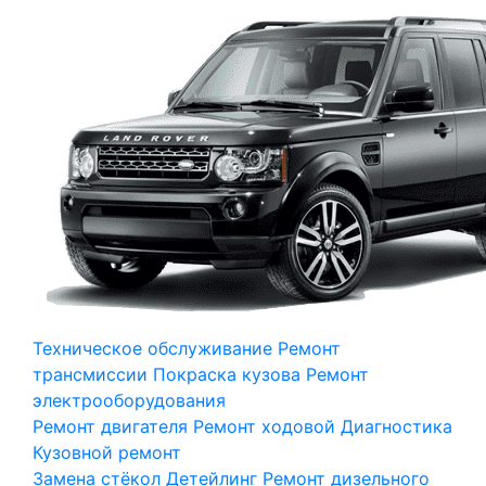
Техническое обслуживание
Ремонт
трансмиссии
Покраска кузова
Ремонт
электрооборудования
Ремонт двигателя
Ремонт ходовой
Диагностика
Кузовной ремонт
Замена стёкол
Детейлинг
Ремонт дизельного