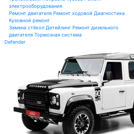
электрооборудования
Ремонт двигателя
Ремонт ходовой
Диагностика
Кузовной ремонт
Замена стёкол
Детейлинг
Ремонт дизельного
двигателя
Тормозная система
Defender