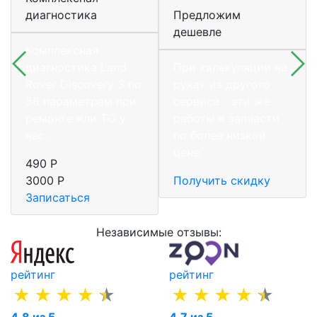
диагностика
Предложим
дешевле
Комплексная
диагностика Land
При калькуляции на
Rover Discovery 3 по
руках из другого
56 параметрам при
сервиса - эти же
ремонте или ТО у
работы и запчасти
нас.
по более низкой
цене
490 Р
3000 Р
Получить скидку
Записаться
Независимые отзывы:
рейтинг
рейтинг