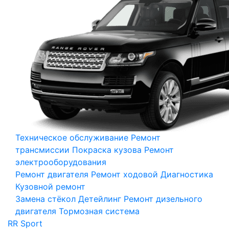
Техническое обслуживание
Ремонт
трансмиссии
Покраска кузова
Ремонт
электрооборудования
Ремонт двигателя
Ремонт ходовой
Диагностика
Кузовной ремонт
Замена стёкол
Детейлинг
Ремонт дизельного
двигателя
Тормозная система
RR Sport