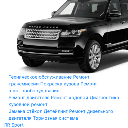
Техническое обслуживание
Ремонт
трансмиссии
Покраска кузова
Ремонт
электрооборудования
Ремонт двигателя
Ремонт ходовой
Диагностика
Кузовной ремонт
Замена стёкол
Детейлинг
Ремонт дизельного
двигателя
Тормозная система
RR Sport