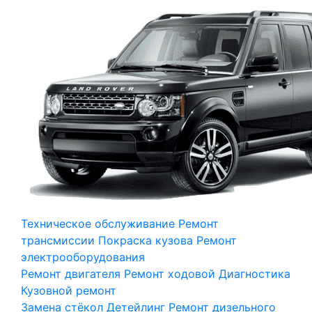
Техническое обслуживание
Ремонт
трансмиссии
Покраска кузова
Ремонт
электрооборудования
Ремонт двигателя
Ремонт ходовой
Диагностика
Кузовной ремонт
Замена стёкол
Детейлинг
Ремонт дизельного