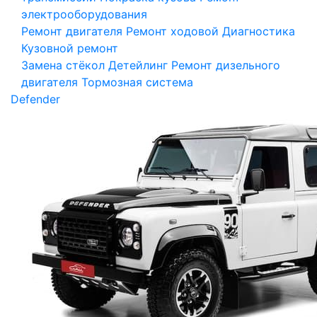
электрооборудования
Ремонт двигателя
Ремонт ходовой
Диагностика
Кузовной ремонт
Замена стёкол
Детейлинг
Ремонт дизельного
двигателя
Тормозная система
Defender