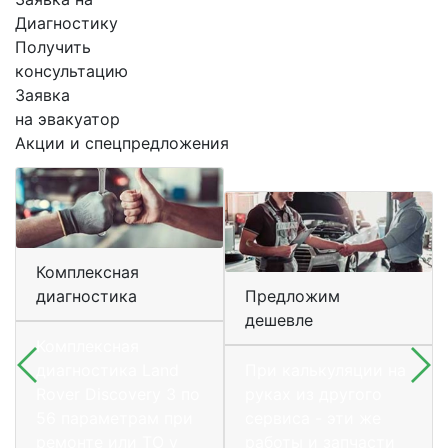
Диагностику
Получить
консультацию
Заявка
на эвакуатор
Акции и спецпредложения
Комплексная
диагностика
Предложим
дешевле
Комплексная
диагностика Land
При калькуляции на
Rover Discovery 3 по
руках из другого
56 параметрам при
сервиса - эти же
ремонте или ТО у
работы и запчасти