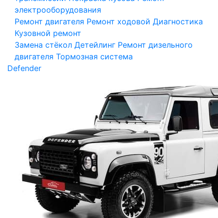
электрооборудования
Ремонт двигателя
Ремонт ходовой
Диагностика
Кузовной ремонт
Замена стёкол
Детейлинг
Ремонт дизельного
двигателя
Тормозная система
Defender