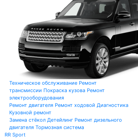
Техническое обслуживание
Ремонт
трансмиссии
Покраска кузова
Ремонт
электрооборудования
Ремонт двигателя
Ремонт ходовой
Диагностика
Кузовной ремонт
Замена стёкол
Детейлинг
Ремонт дизельного
двигателя
Тормозная система
RR Sport