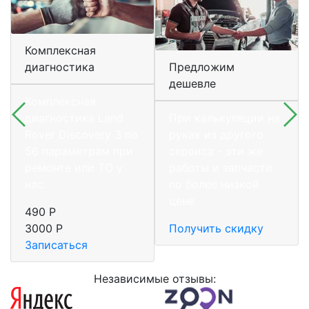
Комплексная
диагностика
Предложим
дешевле
Комплексная
диагностика Land
При калькуляции на
Rover Discovery 3 по
руках из другого
56 параметрам при
сервиса - эти же
ремонте или ТО у
работы и запчасти
нас.
по более низкой
цене
490 Р
3000 Р
Получить скидку
Записаться
Независимые отзывы: