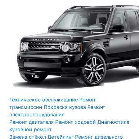
Техническое обслуживание
Ремонт
трансмиссии
Покраска кузова
Ремонт
электрооборудования
Ремонт двигателя
Ремонт ходовой
Диагностика
Кузовной ремонт
Замена стёкол
Детейлинг
Ремонт дизельного