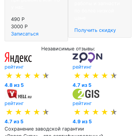
работы и запчасти
у нас.
по более низкой
цене
490 Р
3000 Р
Получить скидку
Записаться
Независимые отзывы:
рейтинг
рейтинг
4.8 из 5
4.7 из 5
рейтинг
рейтинг
4.7 из 5
4.9 из 5
Сохранение заводской гарантии
«Ровер Сити» - это сертифицированный