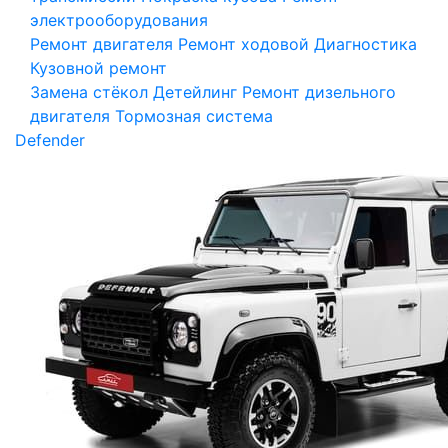
электрооборудования
Ремонт двигателя
Ремонт ходовой
Диагностика
Кузовной ремонт
Замена стёкол
Детейлинг
Ремонт дизельного
двигателя
Тормозная система
Defender