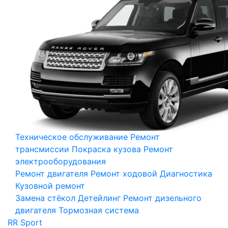
Техническое обслуживание
Ремонт
трансмиссии
Покраска кузова
Ремонт
электрооборудования
Ремонт двигателя
Ремонт ходовой
Диагностика
Кузовной ремонт
Замена стёкол
Детейлинг
Ремонт дизельного
двигателя
Тормозная система
RR Sport