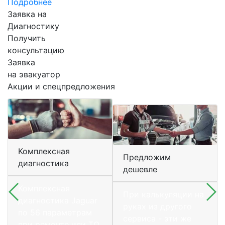
Подробнее
Заявка на
Диагностику
Получить
консультацию
Заявка
на эвакуатор
Акции и спецпредложения
Комплексная
Предложим
диагностика
дешевле
Комплексная
При калькуляции на
диагностика Jaguar
руках из другого
по 56 параметрам
сервиса - эти же
при ремонте или ТО