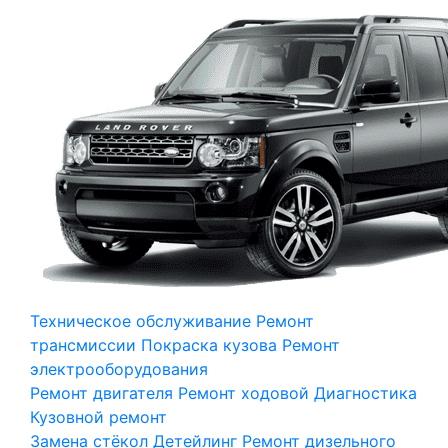
Техническое обслуживание
Ремонт
трансмиссии
Покраска кузова
Ремонт
электрооборудования
Ремонт двигателя
Ремонт ходовой
Диагностика
Кузовной ремонт
Замена стёкол
Детейлинг
Ремонт дизельного