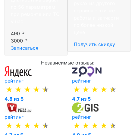
руках из другого
по 56 параметрам
сервиса - эти же
при ремонте или ТО
работы и запчасти
у нас.
по более низкой
цене
490 Р
3000 Р
Получить скидку
Записаться
Независимые отзывы:
рейтинг
рейтинг
4.8 из 5
4.7 из 5
рейтинг
рейтинг
4.7 из 5
4.9 из 5