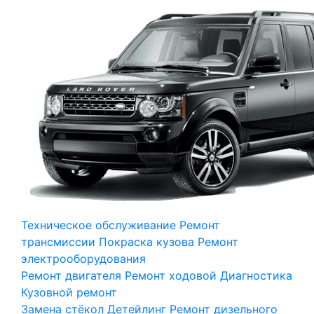
Техническое обслуживание
Ремонт
трансмиссии
Покраска кузова
Ремонт
электрооборудования
Ремонт двигателя
Ремонт ходовой
Диагностика
Кузовной ремонт
Замена стёкол
Детейлинг
Ремонт дизельного