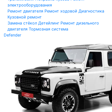
электрооборудования
Ремонт двигателя
Ремонт ходовой
Диагностика
Кузовной ремонт
Замена стёкол
Детейлинг
Ремонт дизельного
двигателя
Тормозная система
Defender