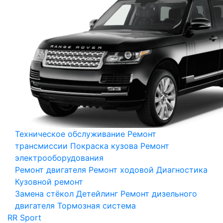
Техническое обслуживание
Ремонт
трансмиссии
Покраска кузова
Ремонт
электрооборудования
Ремонт двигателя
Ремонт ходовой
Диагностика
Кузовной ремонт
Замена стёкол
Детейлинг
Ремонт дизельного
двигателя
Тормозная система
RR Sport