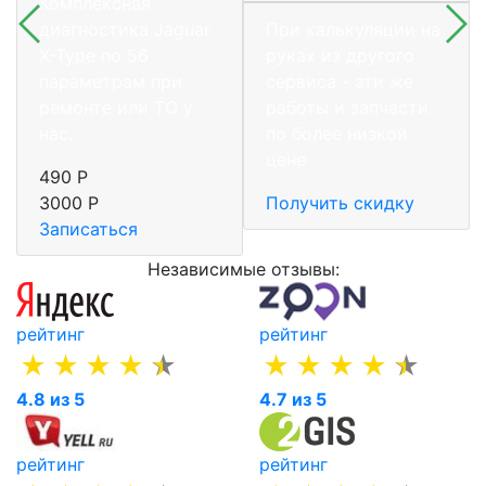
Комплексная
диагностика Jaguar
При калькуляции на
X-Type по 56
руках из другого
параметрам при
сервиса - эти же
ремонте или ТО у
работы и запчасти
нас.
по более низкой
цене
490 Р
3000 Р
Получить скидку
Записаться
Независимые отзывы:
рейтинг
рейтинг
4.8 из 5
4.7 из 5
рейтинг
рейтинг