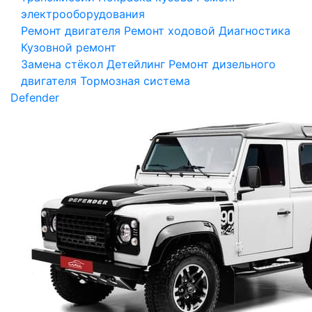
электрооборудования
Ремонт двигателя
Ремонт ходовой
Диагностика
Кузовной ремонт
Замена стёкол
Детейлинг
Ремонт дизельного
двигателя
Тормозная система
Defender