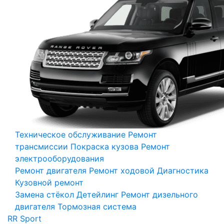
Техническое обслуживание
Ремонт
трансмиссии
Покраска кузова
Ремонт
электрооборудования
Ремонт двигателя
Ремонт ходовой
Диагностика
Кузовной ремонт
Замена стёкол
Детейлинг
Ремонт дизельного
двигателя
Тормозная система
RR Sport