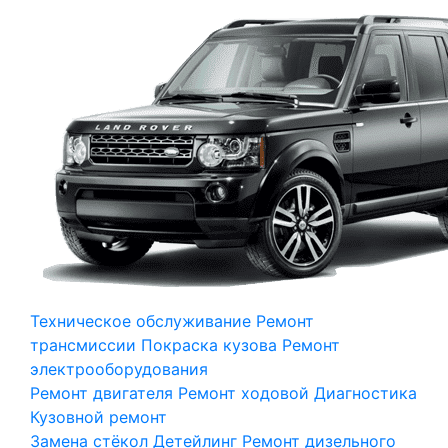
Техническое обслуживание
Ремонт
трансмиссии
Покраска кузова
Ремонт
электрооборудования
Ремонт двигателя
Ремонт ходовой
Диагностика
Кузовной ремонт
Замена стёкол
Детейлинг
Ремонт дизельного