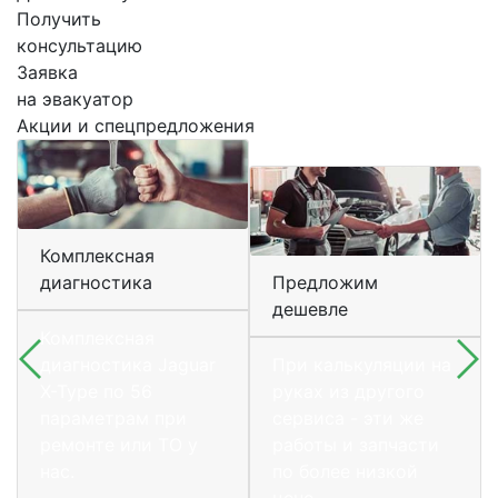
Получить
консультацию
Заявка
на эвакуатор
Акции и спецпредложения
Комплексная
диагностика
Предложим
дешевле
Комплексная
диагностика Jaguar
При калькуляции на
X-Type по 56
руках из другого
параметрам при
сервиса - эти же
ремонте или ТО у
работы и запчасти
нас.
по более низкой