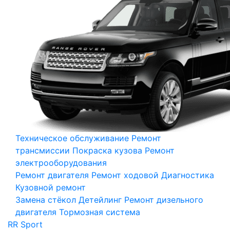
Техническое обслуживание
Ремонт
трансмиссии
Покраска кузова
Ремонт
электрооборудования
Ремонт двигателя
Ремонт ходовой
Диагностика
Кузовной ремонт
Замена стёкол
Детейлинг
Ремонт дизельного
двигателя
Тормозная система
RR Sport