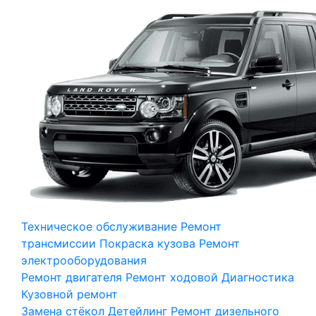
Техническое обслуживание
Ремонт
трансмиссии
Покраска кузова
Ремонт
электрооборудования
Ремонт двигателя
Ремонт ходовой
Диагностика
Кузовной ремонт
Замена стёкол
Детейлинг
Ремонт дизельного