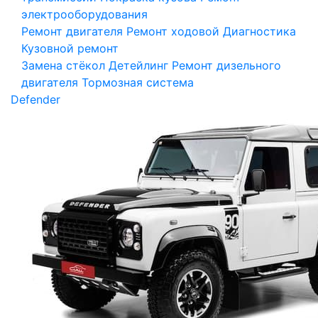
электрооборудования
Ремонт двигателя
Ремонт ходовой
Диагностика
Кузовной ремонт
Замена стёкол
Детейлинг
Ремонт дизельного
двигателя
Тормозная система
Defender