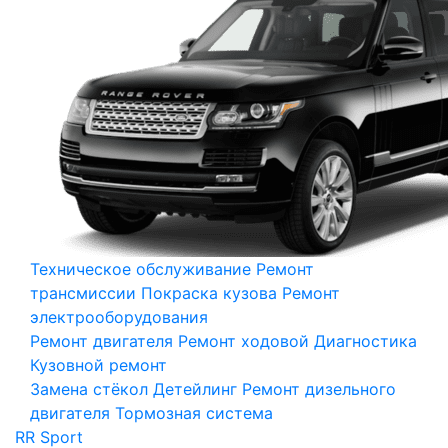
Техническое обслуживание
Ремонт
трансмиссии
Покраска кузова
Ремонт
электрооборудования
Ремонт двигателя
Ремонт ходовой
Диагностика
Кузовной ремонт
Замена стёкол
Детейлинг
Ремонт дизельного
двигателя
Тормозная система
RR Sport