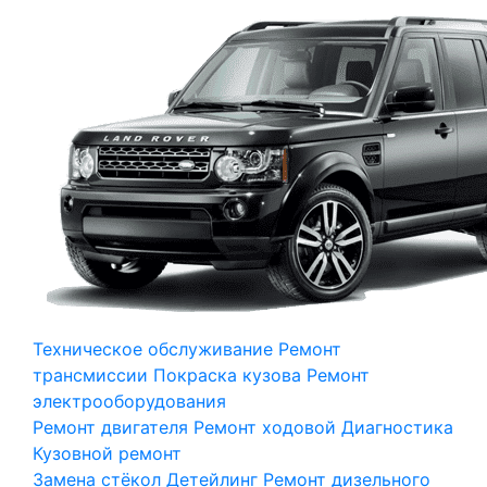
Техническое обслуживание
Ремонт
трансмиссии
Покраска кузова
Ремонт
электрооборудования
Ремонт двигателя
Ремонт ходовой
Диагностика
Кузовной ремонт
Замена стёкол
Детейлинг
Ремонт дизельного