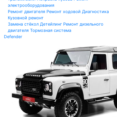
электрооборудования
Ремонт двигателя
Ремонт ходовой
Диагностика
Кузовной ремонт
Замена стёкол
Детейлинг
Ремонт дизельного
двигателя
Тормозная система
Defender