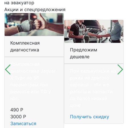
на эвакуатор
Акции и спецпредложения
Комплексная
диагностика
Предложим
дешевле
Комплексная
диагностика Jaguar
При калькуляции на
X-Type по 56
руках из другого
параметрам при
сервиса - эти же
ремонте или ТО у
работы и запчасти
нас.
по более низкой
цене
490 Р
3000 Р
Получить скидку
Записаться