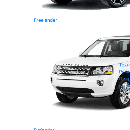
Freelander
Техн
Ремо
Покр
элек