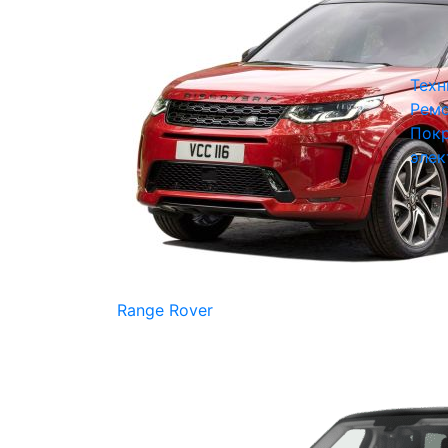
Техн
Ремо
Покр
элек
Range Rover