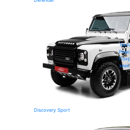
Defender
Техн
Ремо
Покр
элек
Discovery Sport