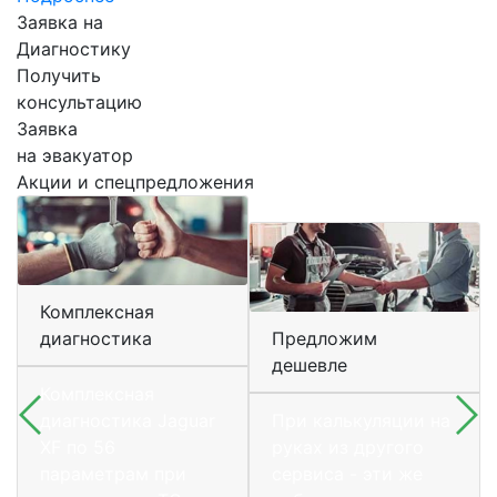
Заявка на
Диагностику
Получить
консультацию
Заявка
на эвакуатор
Акции и спецпредложения
Комплексная
диагностика
Предложим
дешевле
Комплексная
диагностика Jaguar
При калькуляции на
XF по 56
руках из другого
параметрам при
сервиса - эти же