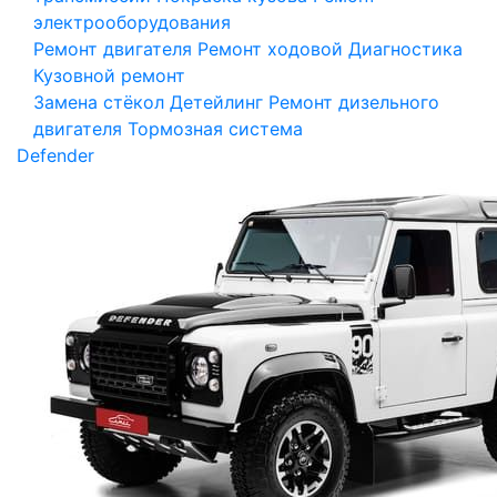
электрооборудования
Ремонт двигателя
Ремонт ходовой
Диагностика
Кузовной ремонт
Замена стёкол
Детейлинг
Ремонт дизельного
двигателя
Тормозная система
Defender