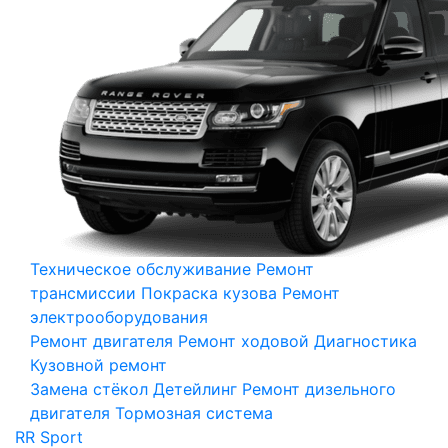
Техническое обслуживание
Ремонт
трансмиссии
Покраска кузова
Ремонт
электрооборудования
Ремонт двигателя
Ремонт ходовой
Диагностика
Кузовной ремонт
Замена стёкол
Детейлинг
Ремонт дизельного
двигателя
Тормозная система
RR Sport