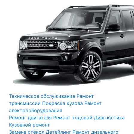
Техническое обслуживание
Ремонт
трансмиссии
Покраска кузова
Ремонт
электрооборудования
Ремонт двигателя
Ремонт ходовой
Диагностика
Кузовной ремонт
Замена стёкол
Детейлинг
Ремонт дизельного