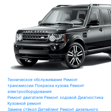
Техническое обслуживание
Ремонт
трансмиссии
Покраска кузова
Ремонт
электрооборудования
Ремонт двигателя
Ремонт ходовой
Диагностика
Кузовной ремонт
Замена стёкол
Детейлинг
Ремонт дизельного