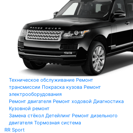
Техническое обслуживание
Ремонт
трансмиссии
Покраска кузова
Ремонт
электрооборудования
Ремонт двигателя
Ремонт ходовой
Диагностика
Кузовной ремонт
Замена стёкол
Детейлинг
Ремонт дизельного
двигателя
Тормозная система
RR Sport