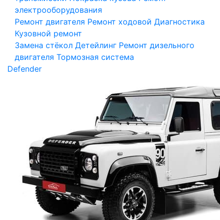
электрооборудования
Ремонт двигателя
Ремонт ходовой
Диагностика
Кузовной ремонт
Замена стёкол
Детейлинг
Ремонт дизельного
двигателя
Тормозная система
Defender