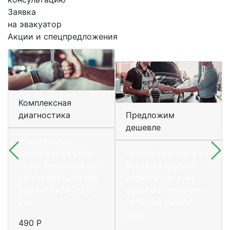
Заявка
на эвакуатор
Акции и спецпредложения
Комплексная
диагностика
Предложим
дешевле
Комплексная
диагностика Land
При калькуляции на
Rover Freelander по
руках из другого
56 параметрам при
сервиса - эти же
ремонте или ТО у
работы и запчасти
нас.
по более низкой
цене
490 Р