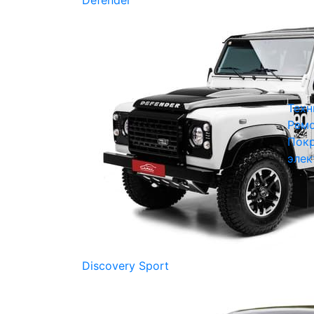
Defender
Техн
Ремо
Покр
элек
Discovery Sport