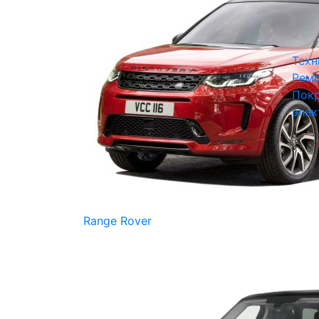
Техн
Ремо
Покр
элек
Range Rover