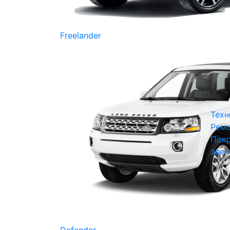
Freelander
Техн
Ремо
Покр
элек