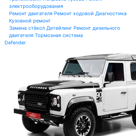
электрооборудования
Ремонт двигателя
Ремонт ходовой
Диагностика
Кузовной ремонт
Замена стёкол
Детейлинг
Ремонт дизельного
двигателя
Тормозная система
Defender