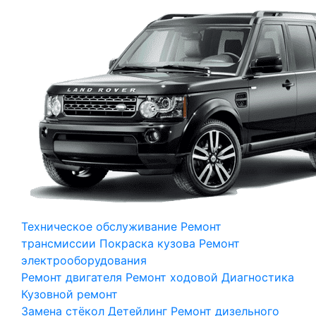
Техническое обслуживание
Ремонт
трансмиссии
Покраска кузова
Ремонт
электрооборудования
Ремонт двигателя
Ремонт ходовой
Диагностика
Кузовной ремонт
Замена стёкол
Детейлинг
Ремонт дизельного