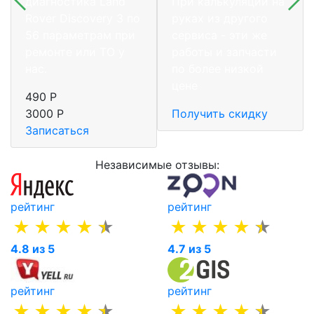
диагностика Land
При калькуляции на
Rover Discovery 3 по
руках из другого
56 параметрам при
сервиса - эти же
ремонте или ТО у
работы и запчасти
нас.
по более низкой
цене
490 Р
3000 Р
Получить скидку
Записаться
Независимые отзывы:
рейтинг
рейтинг
4.8 из 5
4.7 из 5
рейтинг
рейтинг