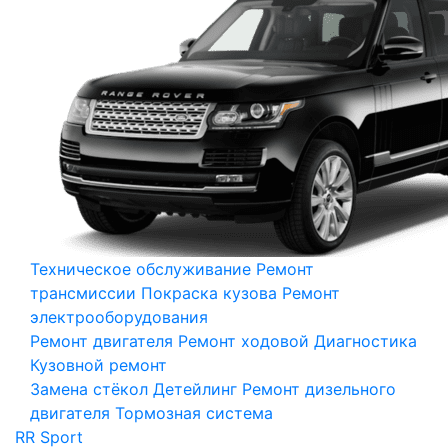
Техническое обслуживание
Ремонт
трансмиссии
Покраска кузова
Ремонт
электрооборудования
Ремонт двигателя
Ремонт ходовой
Диагностика
Кузовной ремонт
Замена стёкол
Детейлинг
Ремонт дизельного
двигателя
Тормозная система
RR Sport