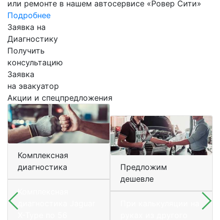
или ремонте в нашем автосервисе «Ровер Сити»
Подробнее
Заявка на
Диагностику
Получить
консультацию
Заявка
на эвакуатор
Акции и спецпредложения
Комплексная
диагностика
Предложим
дешевле
Комплексная
диагностика Jaguar
При калькуляции на
X-Type по 56
руках из другого