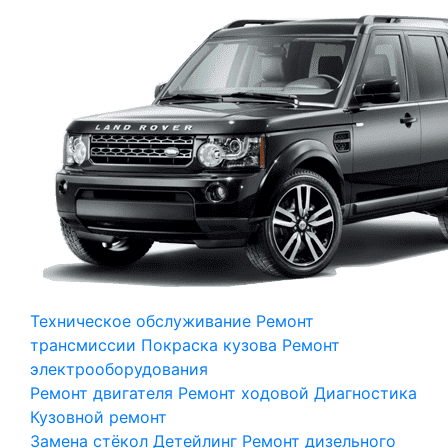
Техническое обслуживание
Ремонт
трансмиссии
Покраска кузова
Ремонт
электрооборудования
Ремонт двигателя
Ремонт ходовой
Диагностика
Кузовной ремонт
Замена стёкол
Детейлинг
Ремонт дизельного