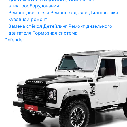
электрооборудования
Ремонт двигателя
Ремонт ходовой
Диагностика
Кузовной ремонт
Замена стёкол
Детейлинг
Ремонт дизельного
двигателя
Тормозная система
Defender