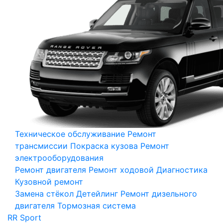
Техническое обслуживание
Ремонт
трансмиссии
Покраска кузова
Ремонт
электрооборудования
Ремонт двигателя
Ремонт ходовой
Диагностика
Кузовной ремонт
Замена стёкол
Детейлинг
Ремонт дизельного
двигателя
Тормозная система
RR Sport