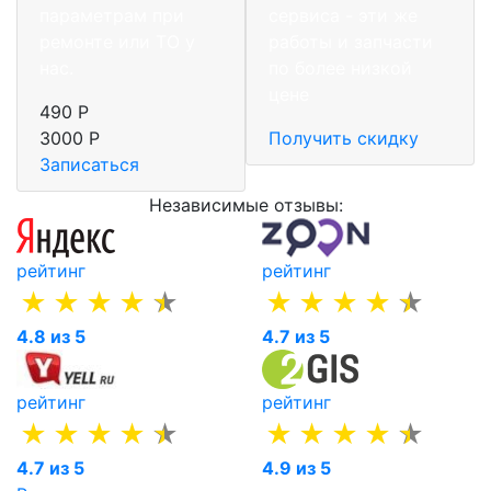
параметрам при
сервиса - эти же
ремонте или ТО у
работы и запчасти
нас.
по более низкой
цене
490 Р
3000 Р
Получить скидку
Записаться
Независимые отзывы:
рейтинг
рейтинг
4.8 из 5
4.7 из 5
рейтинг
рейтинг
4.7 из 5
4.9 из 5