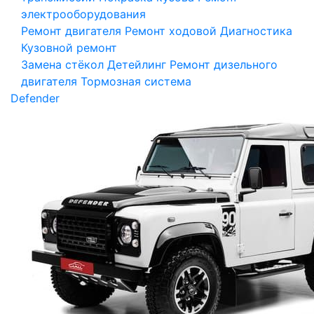
электрооборудования
Ремонт двигателя
Ремонт ходовой
Диагностика
Кузовной ремонт
Замена стёкол
Детейлинг
Ремонт дизельного
двигателя
Тормозная система
Defender