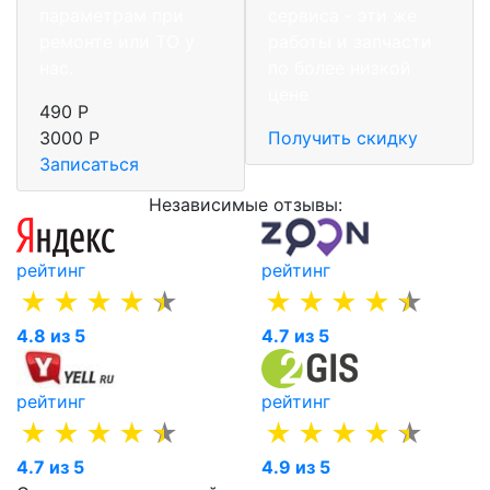
параметрам при
сервиса - эти же
ремонте или ТО у
работы и запчасти
нас.
по более низкой
цене
490 Р
3000 Р
Получить скидку
Записаться
Независимые отзывы:
рейтинг
рейтинг
4.8 из 5
4.7 из 5
рейтинг
рейтинг
4.7 из 5
4.9 из 5