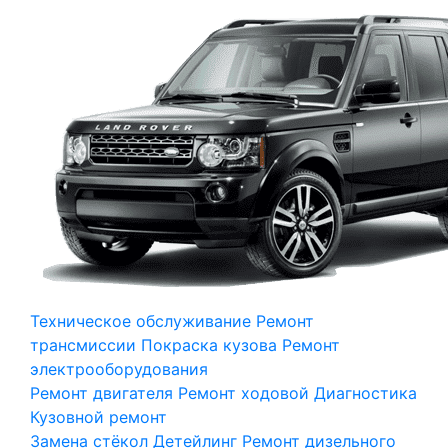
Техническое обслуживание
Ремонт
трансмиссии
Покраска кузова
Ремонт
электрооборудования
Ремонт двигателя
Ремонт ходовой
Диагностика
Кузовной ремонт
Замена стёкол
Детейлинг
Ремонт дизельного