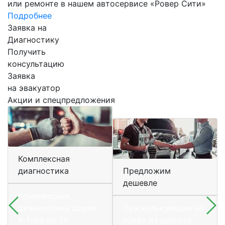
или ремонте в нашем автосервисе «Ровер Сити»
Подробнее
Заявка на
Диагностику
Получить
консультацию
Заявка
на эвакуатор
Акции и спецпредложения
Комплексная
диагностика
Предложим
дешевле
Комплексная
диагностика Jaguar
При калькуляции на
X-Type по 56
руках из другого