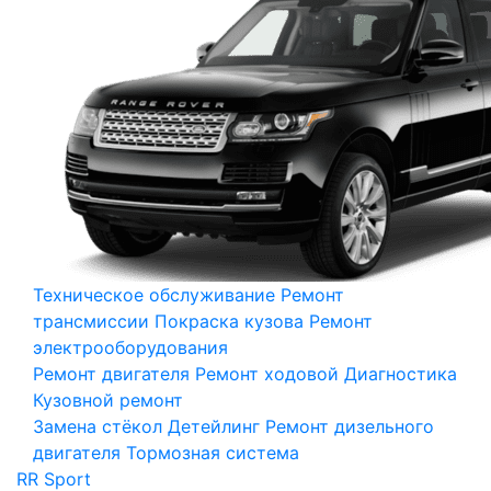
Техническое обслуживание
Ремонт
трансмиссии
Покраска кузова
Ремонт
электрооборудования
Ремонт двигателя
Ремонт ходовой
Диагностика
Кузовной ремонт
Замена стёкол
Детейлинг
Ремонт дизельного
двигателя
Тормозная система
RR Sport