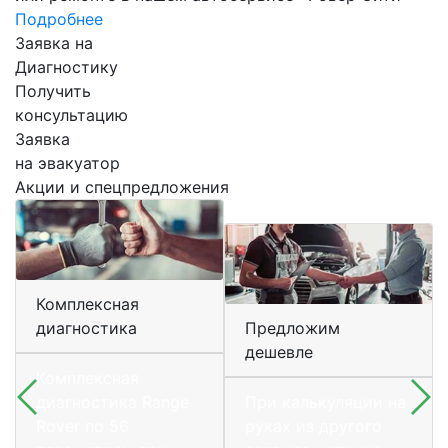
Подробнее
Заявка на
Диагностику
Получить
консультацию
Заявка
на эвакуатор
Акции и спецпредложения
Комплексная
диагностика
Предложим
дешевле
Комплексная
диагностика Range
При калькуляции на
Rover по 56
руках из другого