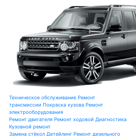
Техническое обслуживание
Ремонт
трансмиссии
Покраска кузова
Ремонт
электрооборудования
Ремонт двигателя
Ремонт ходовой
Диагностика
Кузовной ремонт
Замена стёкол
Детейлинг
Ремонт дизельного