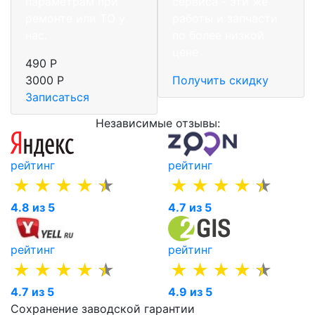
параметрам при
сервиса - эти же
ремонте или ТО у
работы и запчасти
нас.
по более низкой
цене
490 Р
3000 Р
Получить скидку
Записаться
Независимые отзывы:
рейтинг
рейтинг
4.8 из 5
4.7 из 5
рейтинг
рейтинг
4.7 из 5
4.9 из 5
Сохранение заводской гарантии