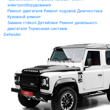
электрооборудования
Ремонт двигателя
Ремонт ходовой
Диагностика
Кузовной ремонт
Замена стёкол
Детейлинг
Ремонт дизельного
двигателя
Тормозная система
Defender