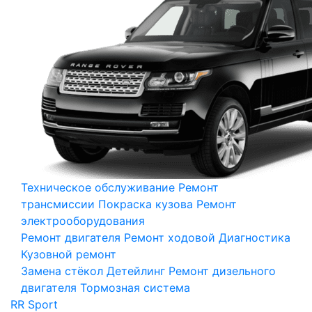
Техническое обслуживание
Ремонт
трансмиссии
Покраска кузова
Ремонт
электрооборудования
Ремонт двигателя
Ремонт ходовой
Диагностика
Кузовной ремонт
Замена стёкол
Детейлинг
Ремонт дизельного
двигателя
Тормозная система
RR Sport