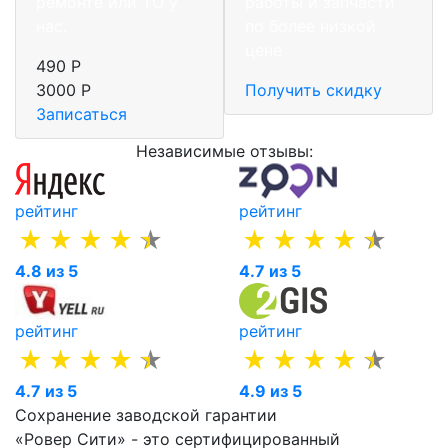
ремонте или ТО у
работы и запчасти
нас.
по более низкой
цене
490 Р
3000 Р
Получить скидку
Записаться
Независимые отзывы:
рейтинг
рейтинг
4.8 из 5
4.7 из 5
рейтинг
рейтинг
4.7 из 5
4.9 из 5
Сохранение заводской гарантии
«Ровер Сити» - это сертифицированный