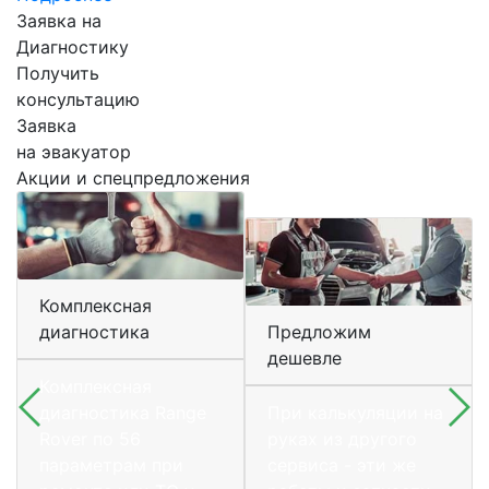
Заявка на
Диагностику
Получить
консультацию
Заявка
на эвакуатор
Акции и спецпредложения
Комплексная
диагностика
Предложим
дешевле
Комплексная
диагностика Range
При калькуляции на
Rover по 56
руках из другого
параметрам при
сервиса - эти же