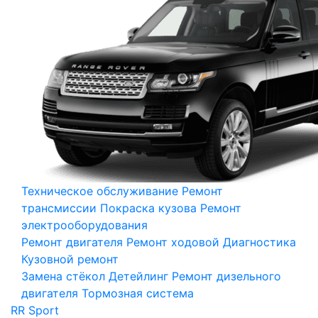
Техническое обслуживание
Ремонт
трансмиссии
Покраска кузова
Ремонт
электрооборудования
Ремонт двигателя
Ремонт ходовой
Диагностика
Кузовной ремонт
Замена стёкол
Детейлинг
Ремонт дизельного
двигателя
Тормозная система
RR Sport