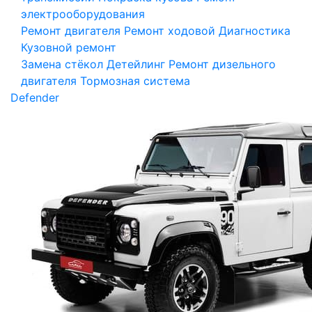
электрооборудования
Ремонт двигателя
Ремонт ходовой
Диагностика
Кузовной ремонт
Замена стёкол
Детейлинг
Ремонт дизельного
двигателя
Тормозная система
Defender