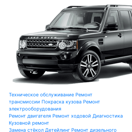
Техническое обслуживание
Ремонт
трансмиссии
Покраска кузова
Ремонт
электрооборудования
Ремонт двигателя
Ремонт ходовой
Диагностика
Кузовной ремонт
Замена стёкол
Детейлинг
Ремонт дизельного